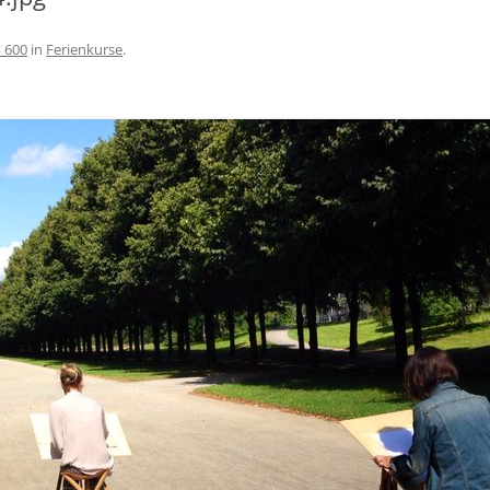
× 600
in
Ferienkurse
.