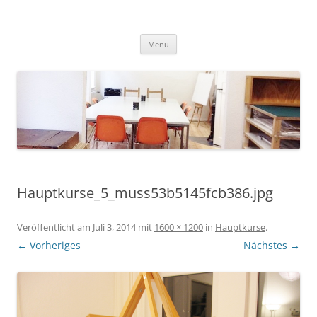
Zum
Inhalt
springen
Menü
Hauptkurse_5_muss53b5145fcb386.jpg
Veröffentlicht am
Juli 3, 2014
mit
1600 × 1200
in
Hauptkurse
.
← Vorheriges
Nächstes →